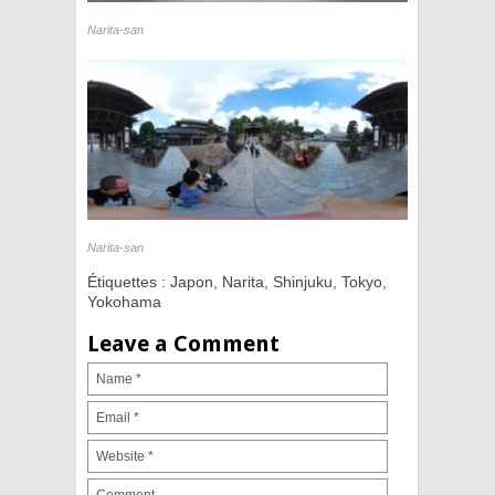
Narita-san
Narita-san
Étiquettes :
Japon
,
Narita
,
Shinjuku
,
Tokyo
,
Yokohama
Leave a Comment