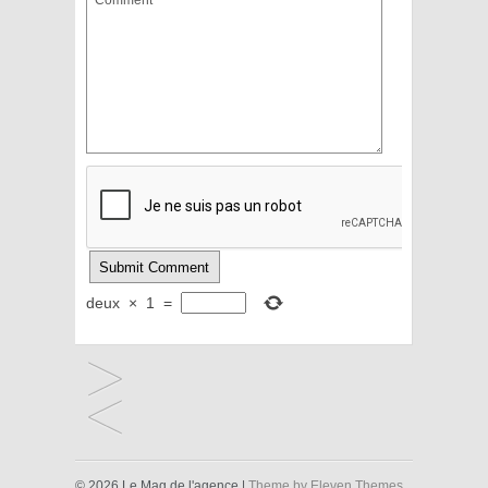
deux
×
1
=
© 2026 Le Mag de l'agence |
Theme by Eleven Themes