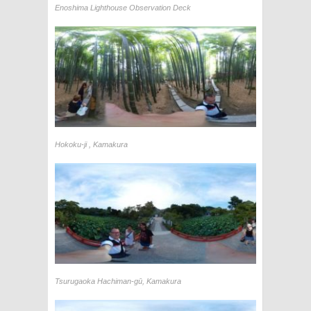
Enoshima Lighthouse Observation Deck
Hokoku-ji , Kamakura
Tsurugaoka Hachiman-gū, Kamakura