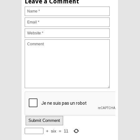
Leave a Comment
+
six
=
11