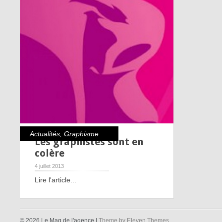
Actualités
,
Graphisme
Les graphistes sont en
colère
4 juillet 2013
Lire l'article...
© 2026 Le Mag de l'agence |
Theme by Eleven Themes